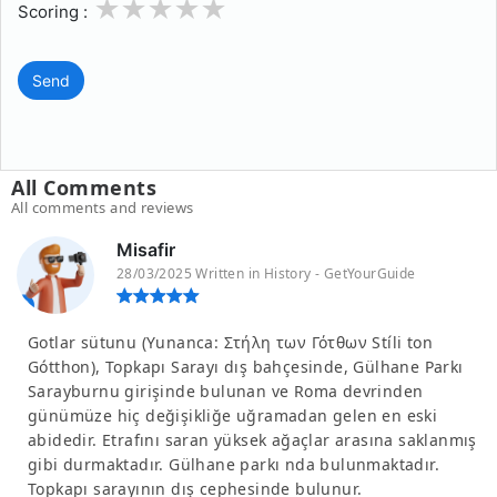
1
2
3
4
5
Scoring :
Send
All Comments
All comments and reviews
Misafir
28/03/2025 Written in History - GetYourGuide
Gotlar sütunu (Yunanca: Στήλη των Γότθων Stíli ton
Gótthon), Topkapı Sarayı dış bahçesinde, Gülhane Parkı
Sarayburnu girişinde bulunan ve Roma devrinden
günümüze hiç değişikliğe uğramadan gelen en eski
abidedir. Etrafını saran yüksek ağaçlar arasına saklanmış
gibi durmaktadır. Gülhane parkı nda bulunmaktadır.
Topkapı sarayının dış cephesinde bulunur.