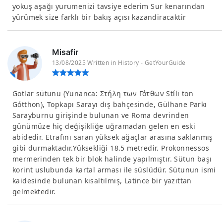
yokuş aşağı yurumenizi tavsiye ederim Sur kenarından
yürümek size farklı bir bakış açısı kazandiracaktir
Misafir
13/08/2025 Written in History - GetYourGuide
Gotlar sütunu (Yunanca: Στήλη των Γότθων Stíli ton
Gótthon), Topkapı Sarayı dış bahçesinde, Gülhane Parkı
Sarayburnu girişinde bulunan ve Roma devrinden
günümüze hiç değişikliğe uğramadan gelen en eski
abidedir. Etrafını saran yüksek ağaçlar arasına saklanmış
gibi durmaktadır.Yüksekliği 18.5 metredir. Prokonnessos
mermerinden tek bir blok halinde yapılmıştır. Sütun başı
korint uslubunda kartal arması ile süslüdür. Sütunun ismi
kaidesinde bulunan kısaltılmış, Latince bir yazıttan
gelmektedir.