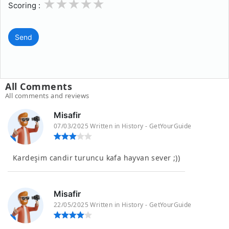
1
2
3
4
5
Scoring :
Send
All Comments
All comments and reviews
Misafir
07/03/2025 Written in History - GetYourGuide
Kardeşim candir turuncu kafa hayvan sever ;))
Misafir
22/05/2025 Written in History - GetYourGuide