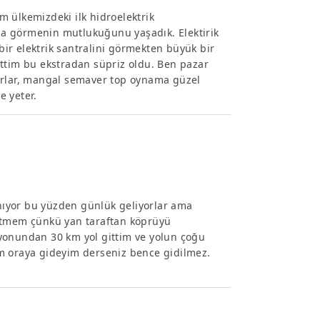
 ülkemizdeki ilk hidroelektrik
rada görmenin mutlukuğunu yaşadık. Elektirik
 bir elektrik santralini görmekten büyük bir
ittim bu ekstradan süpriz oldu. Ben pazar
yorlar, mangal semaver top oynama güzel
e yeter.
anıyor bu yüzden günlük geliyorlar ama
gitmem çünkü yan taraftan köprüyü
yonundan 30 km yol gittim ve yolun çoğu
m oraya gideyim derseniz bence gidilmez.