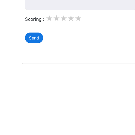
1
2
3
4
5
Scoring :
Send