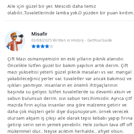
Aile için güzel bir yer. Mescidi daha temiz
olabilir..Tuvaletlerinde lamba yok.O yüzden bir puan kırdım
Misafir
03/08/2025 Written in History - GetYourGuide
Çift Mazı osmaniyemizin en eski yılların piknik alanıdır.
Öncelikle lütfen güzel bir bakım yapılsın artık derim. Çift
mazı yükseltisi yeterli güzel piknik masaları vs var. mangal
yakabileceğiniz yerler var. tuvaletler var ancak bakımsız ve
ışıkları yanmıyor. insanların en önemli ihtiyaçlarının
başında su geliyor. lütfen tuvaletlerde su devamlı aksın ve
sabun bulunsun derim. sıvı sabun tercihimizdir. Ayrıca çitf
mazıda fırın açılsa insanlar ona göre malzeme getirir ve
daha çok müşteri gelir diye düşünüyorum. örnek verecek
olursam akşam iş çıkışı aile olarak tepsi kebabı yapıp fırına
getirip serin serin yemek yenebilir. Hele zorkun tava off off
mükemmel olur.. Neyse acıktım herhalde.. afiyet olsun.