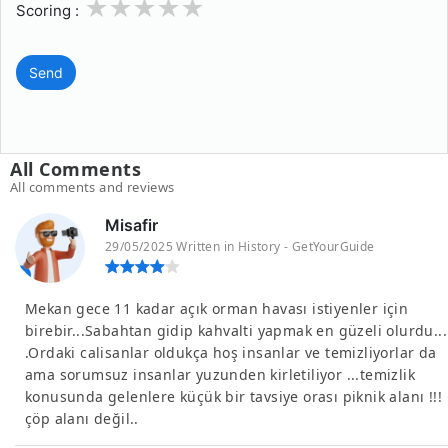
1
2
3
4
5
Scoring :
Send
All Comments
All comments and reviews
Misafir
29/05/2025 Written in History - GetYourGuide
Mekan gece 11 kadar açık orman havası istiyenler için
birebir...Sabahtan gidip kahvalti yapmak en güzeli olurdu...
.Ordaki calisanlar oldukça hoş insanlar ve temizliyorlar da
ama sorumsuz insanlar yuzunden kirletiliyor ...temizlik
konusunda gelenlere küçük bir tavsiye orası piknik alanı !!!
çöp alanı değil..