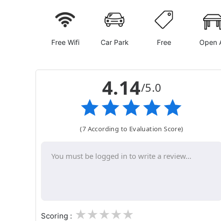
Free Wifi
Car Park
Free
Open A
4.14
/5.0
(7 According to Evaluation Score)
1
2
3
4
5
Scoring :