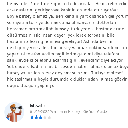
hemsireler 2 de 1 de zigarra da disardalar. Hemsireler erke
arkadaslarini getiriyoröae kapinin önünde oturuyoröar.
Böyle birsey olamaz ya. Ben kendin yurt disindan geliyoru
ve niyetim türkiye dönmek ama almanyanin doktorlari
herzaman ararim allah kimseyi türkiyede ki hastanelerine
düsürmesin! Hic insan deyeri yok idrae torbasini bile
hastanin ailesi ilgilenmesi gerekiyor! Aslinda benim
geldigim yerde ailesi hic birsey yapmaz doktor yardimcilari
yapar! Bi telefon acdim taglillerim geldimi diye telefonu
sanki evde ki telefonu acarmis gibi „evendim“ diye aciyor.
Yok önde ki kadinin hic birseyden haberi olmaz olamaz böy
birsey ya! Acilen birsey deyismesi lazim!! Türkiye malesef
hic sasirmasin böyle durumda olduklarindan. Kimse göevin
dogru düzgün yapmiyor
Misafir
01/09/2025 Written in History - GetYourGuide