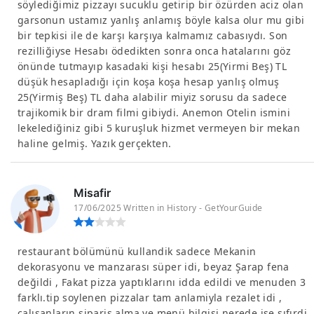
söylediğimiz pizzayı sucuklu getirip bir özürden aciz olan
garsonun ustamız yanlış anlamış böyle kalsa olur mu gibi
bir tepkisi ile de karşı karşıya kalmamız cabasıydı. Son
rezilliğiyse Hesabı ödedikten sonra onca hatalarını göz
önünde tutmayıp kasadaki kişi hesabı 25(Yirmi Beş) TL
düşük hesapladığı için koşa koşa hesap yanlış olmuş
25(Yirmiş Beş) TL daha alabilir miyiz sorusu da sadece
trajikomik bir dram filmi gibiydi. Anemon Otelin ismini
lekelediğiniz gibi 5 kuruşluk hizmet vermeyen bir mekan
haline gelmiş. Yazık gerçekten.
Misafir
17/06/2025 Written in History - GetYourGuide
restaurant bölümünü kullandik sadece Mekanin
dekorasyonu ve manzarası süper idi, beyaz Şarap fena
değildi , Fakat pizza yaptıklarını idda edildi ve menuden 3
farklı.tip soylenen pizzalar tam anlamiyla rezalet idi ,
çalışanların sipariş alma ve menü bilgisi nerede ise sıfırdi,