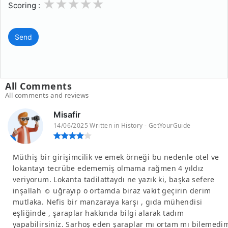
1
2
3
4
5
Scoring :
Send
All Comments
All comments and reviews
Misafir
14/06/2025 Written in History - GetYourGuide
Müthiş bir girişimcilik ve emek örneği bu nedenle otel ve
lokantayı tecrübe edememiş olmama rağmen 4 yıldız
veriyorum. Lokanta tadilattaydı ne yazık ki, başka sefere
inşallah ☺️ uğrayıp o ortamda biraz vakit geçirin derim
mutlaka. Nefis bir manzaraya karşı , gıda mühendisi
eşliğinde , şaraplar hakkında bilgi alarak tadım
yapabilirsiniz. Sarhoş eden şaraplar mı ortam mı bilemedi