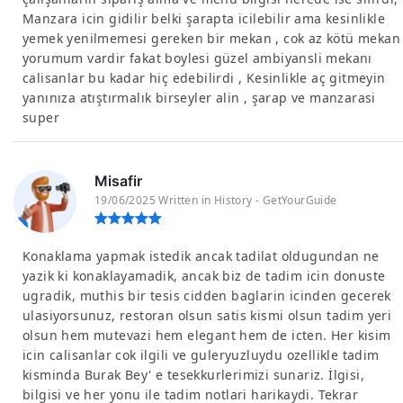
Manzara icin gidilir belki şarapta icilebilir ama kesinlikle
yemek yenilmemesi gereken bir mekan , cok az kötü mekan
yorumum vardir fakat boylesi güzel ambiyansli mekanı
calisanlar bu kadar hiç edebilirdi , Kesinlikle aç gitmeyin
yanınıza atıştırmalık birseyler alin , şarap ve manzarasi
super
Misafir
19/06/2025 Written in History - GetYourGuide
Konaklama yapmak istedik ancak tadilat oldugundan ne
yazik ki konaklayamadik, ancak biz de tadim icin donuste
ugradik, muthis bir tesis cidden baglarin icinden gecerek
ulasiyorsunuz, restoran olsun satis kismi olsun tadim yeri
olsun hem mutevazi hem elegant hem de icten. Her kisim
icin calisanlar cok ilgili ve guleryuzluydu ozellikle tadim
kisminda Burak Bey' e tesekkurlerimizi sunariz. İlgisi,
bilgisi ve her yonu ile tadim notlari harikaydi. Tekrar