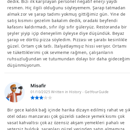
dedik. Bizi ilk karşılayan personel negatif enerji yaydı
resmen. Hiç ilgili olduğunu söyleyemem. Şarap tatmadan
almak zor ve şarap tadımı yokmuş gittiğimiz gün. Yine de
satış kısmını gezelim bakalım dedik, oradaki beyfendi
kafasını kaldırmadı, sıfır ilgi sıfır güleryüz. Restoranda bir
şeyler yiyip içip deneyelim öyleyse diye düşündük. Beyaz
şarap ve dörtlü pizza söyledim. Pizzası ve şarabı kesinlikle
güzel. Ortam çok tatlı. Italya’daymışız hissi veriyor. Ortamı
ve tükettiklerimi çok sevmeme rağmen, çalışanların
ruhsuzluğundan ve tutumundan dolayı bir daha gideceğim
düşünmüyorum.
Misafir
01/10/2025 Written in History - GetYourGuide
Bir gece kaldık bağ içinde harika dizayn edilmiş rahat ve şı
otel odası manzarası çok güzeldi sadece yemek kısmı çok
vasat kahvaltısı çok az özensiz akşam yemekleri pahalı ve
yetersiz bulduk. şarapları güzel yerinden satın almamıza