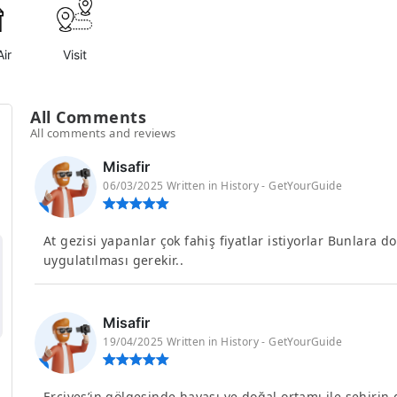
ir
Visit
All Comments
All comments and reviews
Misafir
06/03/2025 Written in History - GetYourGuide
At gezisi yapanlar çok fahiş fiyatlar istiyorlar Bunlara d
uygulatılması gerekir..
Misafir
19/04/2025 Written in History - GetYourGuide
Erciyes’in gölgesinde havası ve doğal ortamı ile şehiri