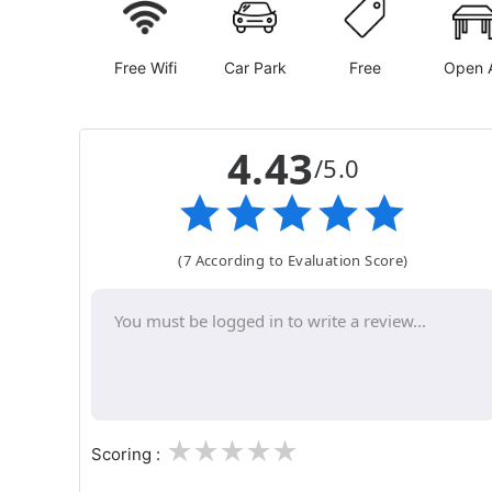
Free Wifi
Car Park
Free
Open A
4.43
/5.0
(7 According to Evaluation Score)
1
2
3
4
5
Scoring :