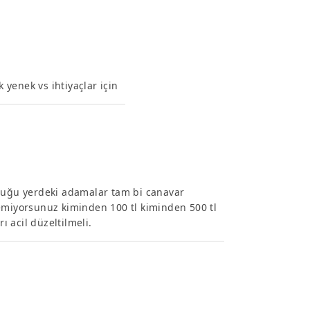
k yenek vs ihtiyaçlar için
nduğu yerdeki adamalar tam bi canavar
demiyorsunuz kiminden 100 tl kiminden 500 tl
ı acil düzeltilmeli.