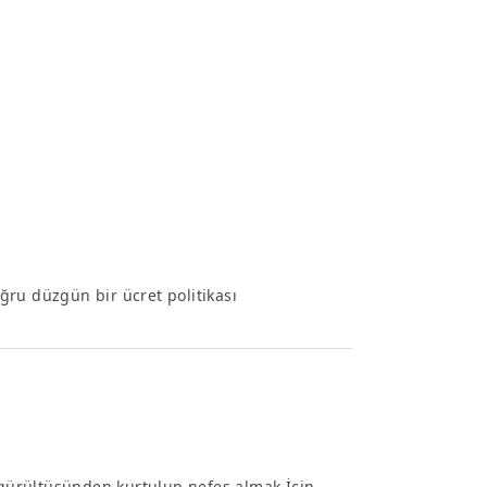
oğru düzgün bir ücret politikası
n gürültüsünden kurtulup nefes almak İçin