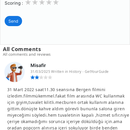
1
2
3
4
5
Scoring :
Send
All Comments
All comments and reviews
Misafir
31/03/2025 Written in History - GetYourGuide
31 Mart 2022 saat11.30 seansına Bergen filmini
izledim.filmmükemmel.fakat film arasında WC kullanmak
için giyim,tuvalet kilitli.mecburen ortak kullanım alanına
gittim.dönüşte kahve aldım görevli bununla salona giren
miyeceğimi söyledi.hem tuvaletinin kapalı ,hizmet sıfır.niye
çeriye okamadığımı sorunca içeriye döküldüğü için.ama
oradan popcorn alınırsa içeri sokuluyor birde benden