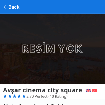
Back
Avşar cinema city square
2.70 Perfect (10 Rating)