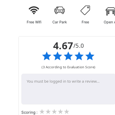
Free Wifi
Car Park
Free
Open A
4.67
/5.0
(3 According to Evaluation Score)
1
2
3
4
5
Scoring :