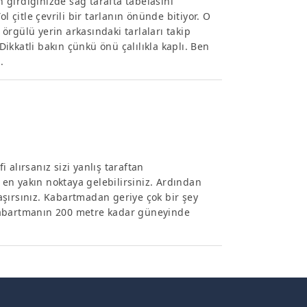
girdiğinizde sağ tarafta tabelasını
l çitle çevrili bir tarlanın önünde bitiyor. O
örgülü yerin arkasındaki tarlaları takip
kkatli bakın çünkü önü çalılıkla kaplı. Ben
.
alırsanız sizi yanlış taraftan
en yakın noktaya gelebilirsiniz. Ardından
şırsınız. Kabartmadan geriye çok bir şey
Kabartmanın 200 metre kadar güneyinde