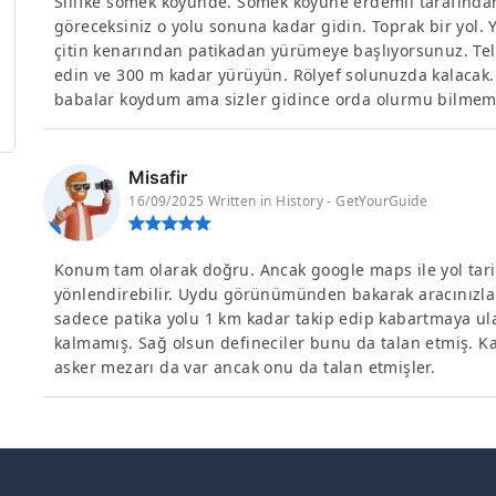
Silifke sömek köyünde. Sömek köyüne erdemli tarafından 
göreceksiniz o yolu sonuna kadar gidin. Toprak bir yol. Yo
çitin kenarından patikadan yürümeye başlıyorsunuz. Tel 
edin ve 300 m kadar yürüyün. Rölyef solunuzda kalacak.Di
babalar koydum ama sizler gidince orda olurmu bilmem
Misafir
16/09/2025 Written in History - GetYourGuide
Konum tam olarak doğru. Ancak google maps ile yol tarifi 
yönlendirebilir. Uydu görünümünden bakarak aracınızla 
sadece patika yolu 1 km kadar takip edip kabartmaya ula
kalmamış. Sağ olsun defineciler bunu da talan etmiş. 
asker mezarı da var ancak onu da talan etmişler.