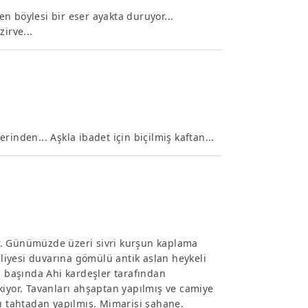
ken böylesi bir eser ayakta duruyor...
irve...
inden... Aşkla ibadet için biçilmiş kaftan...
r. Günümüzde üzeri sivri kurşun kaplama
iyesi duvarına gömülü antik aslan heykeli
l başında Ahi kardeşler tarafından
kiyor. Tavanları ahşaptan yapılmış ve camiye
rı tahtadan yapılmış. Mimarisi şahane.