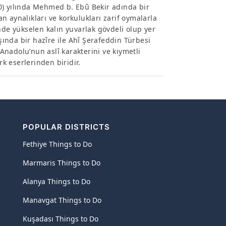
0) yılında Mehmed b. Ebû Bekir adında bir
an aynalıkları ve korkulukları zarif oymalarla
nde yükselen kalın yuvarlak gövdeli olup yer
ışında bir hazîre ile Ahî Şerafeddin Türbesi
nadolu’nun aslî karakterini ve kıymetli
k eserlerinden biridir.
POPULAR DISTRICTS
Fethiye Things to Do
Marmaris Things to Do
Alanya Things to Do
Manavgat Things to Do
Kuşadası Things to Do