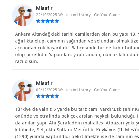
Misafir
22/10/2025 Written in History - GetYourGuide
Ankara Altındağ'daki tarihi camilerden olan bu yapı 13. 
ağırlıkta olup, caminin sağından ve solundan olmak üzere 
açısından çok başarılıdır. Bahçesinde bir de kabir bul
olup ücretlidir. Yapandan, yaptırandan, namaz kılıp d
razı olsun.
Misafir
03/12/2025 Written in History - GetYourGuide
Türkiye de yalnız 5 yerde bu tarz cami vardır.Eskişehir
önünde ve etrafında pek çok arslan heykeli bulunduğu i
da anılan yapı, Ahî Şerafeddin mahallesi Atpazarı yokuş
kitâbede, Selçuklu Sultanı Mes‘ûd b. Keykâvus (II. Mes‘
(1290) yılında yaptırıldığı belirtilmekte ise de caminin 