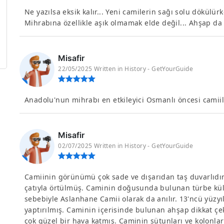
Ne yazılsa eksik kalır... Yeni camilerin sağı solu dökülür
Mihrabına özellikle aşık olmamak elde değil... Ahşap da z
Misafir
22/05/2025 Written in History - GetYourGuide
Anadolu'nun mihrabı en etkileyici Osmanlı öncesi camiiler
Misafir
02/07/2025 Written in History - GetYourGuide
Camiinin görünümü çok sade ve dışarıdan taş duvarlıdı
çatıyla örtülmüş. Caminin doğusunda bulunan türbe küll
sebebiyle Aslanhane Camii olarak da anılır. 13'ncü yüzyı
yaptırılmış. Caminin içerisinde bulunan ahşap dikkat çe
çok güzel bir hava katmış. Caminin sütunları ve kolonla