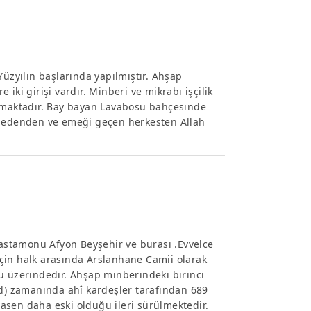
Yüzyılın başlarında yapılmıştır. Ahşap
iki girişi vardır. Minberi ve mikrabı işçilik
unmaktadır. Bay bayan Lavabosu bahçesinde
ua edenden ve emeği geçen herkesten Allah
 Kastamonu Afyon Beyşehir ve burası .Evvelce
çin halk arasında Arslanhane Camii olarak
u üzerindedir. Ahşap minberindeki birinci
ûd) zamanında ahî kardeşler tarafından 689
esasen daha eski olduğu ileri sürülmektedir.