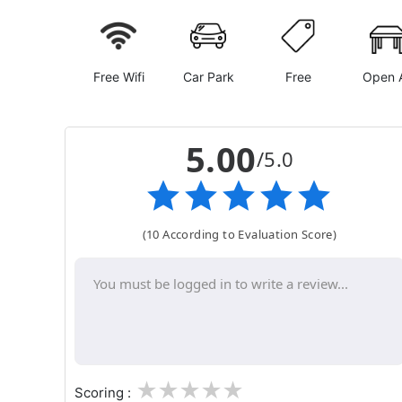
Free Wifi
Car Park
Free
Open A
5.00
/5.0
(10 According to Evaluation Score)
1
2
3
4
5
Scoring :