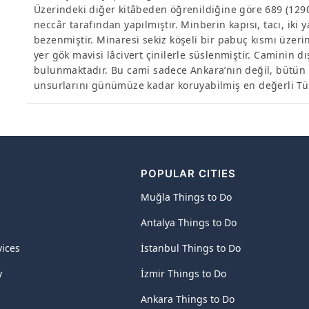
Üzerindeki diğer kitâbeden öğrenildiğine göre 689 (129
neccâr tarafından yapılmıştır. Minberin kapısı, tacı, iki y
bezenmiştir. Minaresi sekiz köşeli bir pabuç kısmı üzeri
yer gök mavisi lâcivert çinilerle süslenmiştir. Caminin d
bulunmaktadır. Bu cami sadece Ankara’nın değil, bütün A
unsurlarını günümüze kadar koruyabilmiş en değerli Tür
POPULAR CITIES
Muğla Things to Do
Antalya Things to Do
vices
İstanbul Things to Do
y
İzmir Things to Do
Ankara Things to Do