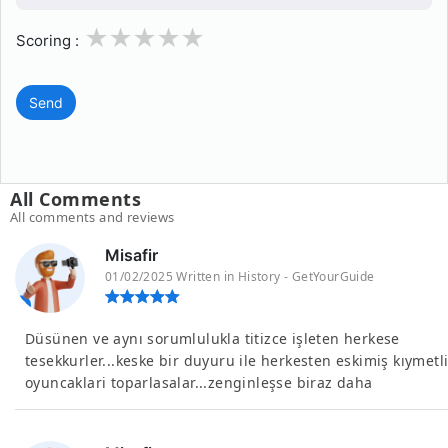
1
2
3
4
5
Scoring :
Send
All Comments
All comments and reviews
Misafir
01/02/2025 Written in History - GetYourGuide
Düsünen ve aynı sorumlulukla titizce işleten herkese
tesekkurler...keske bir duyuru ile herkesten eskimiş kıymetl
oyuncaklari toparlasalar...zenginleşse biraz daha