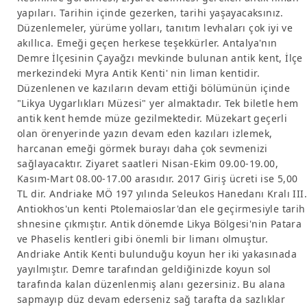
yapıları. Tarihin içinde gezerken, tarihi yaşayacaksınız.
Düzenlemeler, yürüme yolları, tanıtım levhaları çok iyi ve
akıllıca. Emeği geçen herkese teşekkürler. Antalya'nın
Demre İlçesinin Çayağzı mevkinde bulunan antik kent, İlçe
merkezindeki Myra Antik Kenti' nin liman kentidir.
Düzenlenen ve kazıların devam ettiği bölümünün içinde
"Likya Uygarlıkları Müzesi" yer almaktadır. Tek biletle hem
antik kent hemde müze gezilmektedir. Müzekart geçerli
olan örenyerinde yazın devam eden kazıları izlemek,
harcanan emeği görmek burayı daha çok sevmenizi
sağlayacaktır. Ziyaret saatleri Nisan-Ekim 09.00-19.00,
Kasım-Mart 08.00-17.00 arasıdır. 2017 Giriş ücreti ise 5,00
TL dir. Andriake MÖ 197 yılında Seleukos Hanedanı Kralı III.
Antiokhos'un kenti Ptolemaioslar'dan ele geçirmesiyle tarih
shnesine çıkmıştır. Antik dönemde Likya Bölgesi'nin Patara
ve Phaselis kentleri gibi önemli bir limanı olmuştur.
Andriake Antik Kenti bulunduğu koyun her iki yakasınada
yayılmıştır. Demre tarafından geldiğinizde koyun sol
tarafında kalan düzenlenmiş alanı gezersiniz. Bu alana
sapmayıp düz devam ederseniz sağ tarafta da sazlıklar