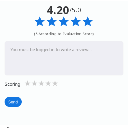
4.20
/5.0
(5 According to Evaluation Score)
1
2
3
4
5
Scoring :
Send