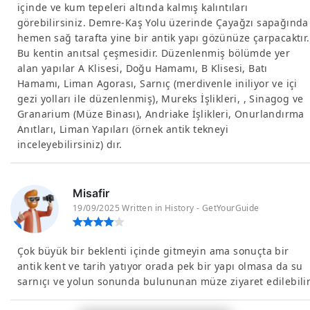
içinde ve kum tepeleri altında kalmış kalıntıları
görebilirsiniz. Demre-Kaş Yolu üzerinde Çayağzı sapağında
hemen sağ tarafta yine bir antik yapı gözünüze çarpacaktır.
Bu kentin anıtsal çeşmesidir. Düzenlenmiş bölümde yer
alan yapılar A Klisesi, Doğu Hamamı, B Klisesi, Batı
Hamamı, Liman Agorası, Sarnıç (merdivenle iniliyor ve içi
gezi yolları ile düzenlenmiş), Mureks İşlikleri, , Sinagog ve
Granarium (Müze Binası), Andriake İşlikleri, Onurlandırma
Anıtları, Liman Yapıları (örnek antik tekneyi
inceleyebilirsiniz) dır.
Misafir
19/09/2025 Written in History - GetYourGuide
Çok büyük bir beklenti içinde gitmeyin ama sonuçta bir
antik kent ve tarih yatıyor orada pek bir yapı olmasa da su
sarnıçı ve yolun sonunda bulununan müze ziyaret edilebili