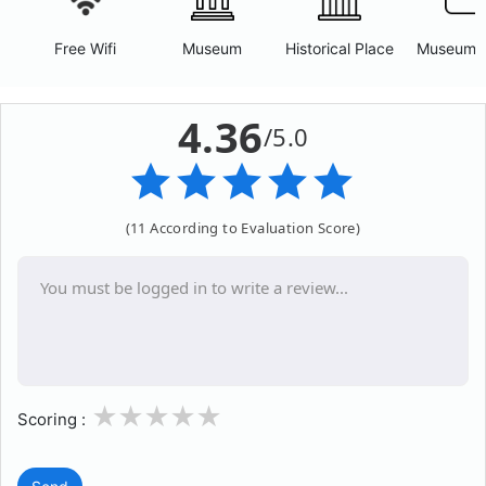
Free Wifi
Museum
Historical Place
Museum 
4.36
/5.0
(11 According to Evaluation Score)
1
2
3
4
5
Scoring :