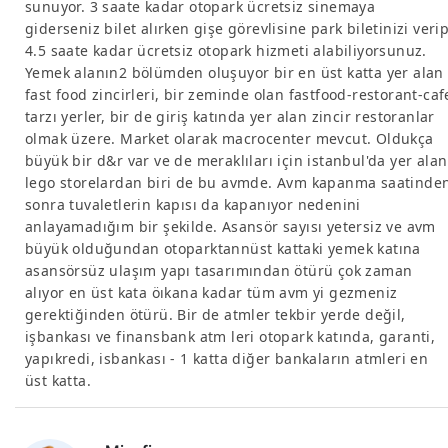
sunuyor. 3 saate kadar otopark ücretsiz sinemaya
giderseniz bilet alırken gişe görevlisine park biletinizi veri
4.5 saate kadar ücretsiz otopark hizmeti alabiliyorsunuz.
Yemek alanın2 bölümden oluşuyor bir en üst katta yer alan
fast food zincirleri, bir zeminde olan fastfood-restorant-caf
tarzı yerler, bir de giriş katında yer alan zincir restoranlar
olmak üzere. Market olarak macrocenter mevcut. Oldukça
büyük bir d&r var ve de meraklıları için istanbul'da yer alan
lego storelardan biri de bu avmde. Avm kapanma saatinde
sonra tuvaletlerin kapısı da kapanıyor nedenini
anlayamadığım bir şekilde. Asansör sayısı yetersiz ve avm
büyük olduğundan otoparktannüst kattaki yemek katına
asansörsüz ulaşım yapı tasarımından ötürü çok zaman
alıyor en üst kata öıkana kadar tüm avm yi gezmeniz
gerektiğinden ötürü. Bir de atmler tekbir yerde değil,
işbankası ve finansbank atm leri otopark katında, garanti,
yapıkredi, isbankası - 1 katta diğer bankaların atmleri en
üst katta.