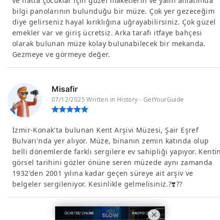
ve hatta çocuklar için güzel maketlerin ve yalın anlatımda
bilgi panolarının bulunduğu bir müze. Çok yer gezeceğim
diye gelirseniz hayal kırıklığına uğrayabilirsiniz. Çok güzel
emekler var ve giriş ücretsiz. Arka tarafı itfaye bahçesi
olarak bulunan müze kolay bulunabilecek bir mekanda.
Gezmeye ve görmeye değer.
Misafir
07/12/2025 Written in History - GetYourGuide
İzmir-Konak'ta bulunan Kent Arşivi Müzesi, Şair Eşref
Bulvarı'nda yer alıyor. Müze, binanın zemin katında olup
belli dönemlerde farklı sergilere ev sahipliği yapıyor. Kenti
görsel tarihini gözler önüne seren müzede aynı zamanda
1932'den 2001 yılına kadar geçen süreye ait arşiv ve
belgeler sergileniyor. Kesinlikle gelmelisiniz.?❣️?️?