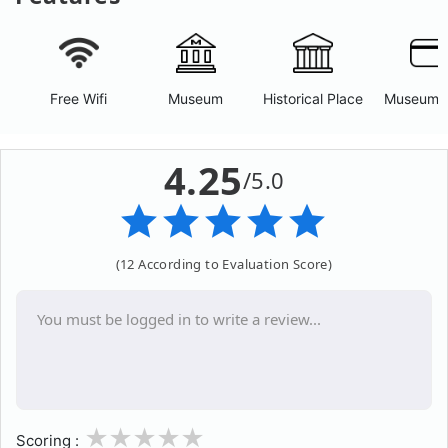
Free Wifi
Museum
Historical Place
Museum 
4.25
/5.0
(12 According to Evaluation Score)
1
2
3
4
5
Scoring :