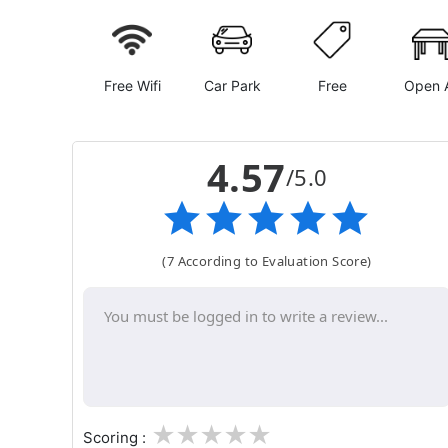
Free Wifi
Car Park
Free
Open A
4.57
/5.0
(7 According to Evaluation Score)
1
2
3
4
5
Scoring :