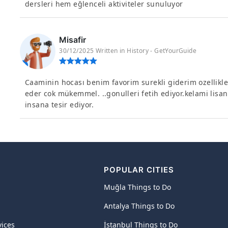
dersleri hem eğlenceli aktiviteler sunuluyor
Misafir
30/12/2025 Written in History - GetYourGuide
Caaminin hocası benim favorim surekli giderim ozellik
eder cok mükemmel. ..gonulleri fetih ediyor.kelami lisa
insana tesir ediyor.
POPULAR CITIES
Muğla Things to Do
Antalya Things to Do
vices
İstanbul Things to Do