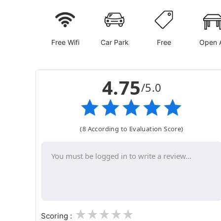
Free Wifi
Car Park
Free
Open A
4.75
/5.0
(8 According to Evaluation Score)
1
2
3
4
5
Scoring :