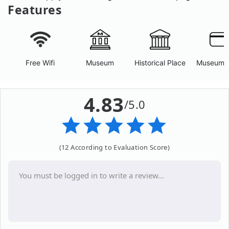
Features
Free Wifi
Museum
Historical Place
Museum 
4.83
/5.0
(12 According to Evaluation Score)