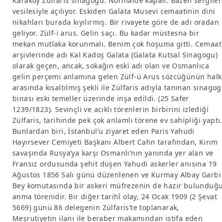
Karaköy Zülfaris sinagogu. Normalde kapalı. Bazen sergiler
vesilesiyle açılıyor. Eskiden Galata Musevi cemaatinin dini
nikahları burada kıyılırmış. Bir rivayete göre de adı oradan
geliyor. Zülf-i arus. Gelin saçı. Bu kadar müstesna bir
mekan mutlaka korunmalı. Benim çok hoşuma gitti. Cemaat
arşivlerinde adı Kal Kadoş Galata (Galata Kutsal Sinagogu)
olarak geçen, ancak, sokağın eski adı olan ve Osmanlıca
gelin perçemi anlamına gelen Zülf-ü Arus sözcüğünün halk
arasında kısaltılmış şekli ile Zülfaris adıyla tanınan sinagog
binası eski temeller üzerinde inşa edildi. (25 Safer
1239/1823). Sevinçli ve acıklı törenlerin birbirini izlediği
Zülfaris, tarihinde pek çok anlamlı törene ev sahipliği yaptı
Bunlardan biri, İstanbul’u ziyaret eden Paris Yahudi
Hayırsever Cemiyeti Başkanı Albert Cahn tarafından, Kırım
savaşında Rusya’ya karşı Osmanlı’nın yanında yer alan ve
Fransız ordusunda şehit düşen Yahudi askerler anısına 19
Ağustos 1856 Salı günü düzenlenen ve Kurmay Albay Garbi
Bey komutasında bir askeri müfrezenin de hazır bulunduğ
anma törenidir. Bir diğer tarihî olay, 24 Ocak 1909 (2 Şevat
5669) günü 86 delegenin Zülfaris’te toplanarak,
Meşrutiyetin ilanı ile beraber makamından istifa eden