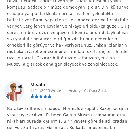
Büyük Hendek Caddesi üzerinde Galata Kulesi'nin yakın
komşusu. Sadece bir müze demek yanlış olur. Din, kültür ve
etnografya gibi farklı alanları tarihsel bir yolculukla
birleştiriyor. Bunu yaparken size sinagog gezme fırsatı bile
veriyor. Sergilenen eşyalar ve hikayeleri oldukça güzel. Giri
sürecinin biraz uzun ve güvenlik kontrolünün detaylı olmas
sizi yorabilir ama içeri girdiğinizde bunun nedenlerini
örnekleri ile görüyor ve hak veriyorsunuz. İmkanı olanların
mutlaka ziyaret etmesini öneririm tabi özel araç tercihinde
uzak durarak. Geziniz bittiğinizde kafanızda yer alan
Musevi algısı çok daha genişleyecek ve zenginleşecek.
Misafir
11/11/2025 Written in History - GetYourGuide
Karaköy Zülfaris sinagogu. Normalde kapalı. Bazen sergiler
vesilesiyle açılıyor. Eskiden Galata Musevi cemaatinin dini
nikahları burada kıyılırmış. Bir rivayete göre de adı oradan
geliyor. Zülf-i arus. Gelin saçı. Bu kadar müstesna bir