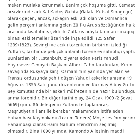
mekan mutlaka korunmalı. Benim çok hoşuma gitti. Cemaat
arşivlerinde adı Kal Kadoş Galata (Galata Kutsal Sinagogu)
olarak geçen, ancak, sokağın eski adı olan ve Osmanlıca
gelin perçemi anlamına gelen Zülf-ü Arus sözcüğünün halk
arasında kısaltılmış şekli ile Zülfaris adıyla tanınan sinagog
binası eski temeller üzerinde inşa edildi. (25 Safer
1239/1823). Sevinçli ve acıklı törenlerin birbirini izlediği
Zülfaris, tarihinde pek çok anlamlı törene ev sahipliği yaptı
Bunlardan biri, İstanbul’u ziyaret eden Paris Yahudi
Hayırsever Cemiyeti Başkanı Albert Cahn tarafından, Kırım
savaşında Rusya’ya karşı Osmanlı’nın yanında yer alan ve
Fransız ordusunda şehit düşen Yahudi askerler anısına 19
Ağustos 1856 Salı günü düzenlenen ve Kurmay Albay Garbi
Bey komutasında bir askeri müfrezenin de hazır bulunduğ
anma törenidir. Bir diğer tarihî olay, 24 Ocak 1909 (2 Şevat
5669) günü 86 delegenin Zülfaris’te toplanarak,
Meşrutiyetin ilanı ile beraber makamından istifa eden
Hahambaşı Kaymakamı (Locum Tenens) Moşe Levi’nin yerin
Hahambaşı olarak Haim Nahum Efendi’nin seçilmiş
olmasıdır. Bina 1890 yılında, Kamondo Ailesinin maddi