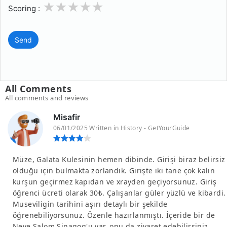
1
2
3
4
5
Scoring :
Send
All Comments
All comments and reviews
Misafir
06/01/2025 Written in History - GetYourGuide
Müze, Galata Kulesinin hemen dibinde. Girişi biraz belirsiz
olduğu için bulmakta zorlandık. Girişte iki tane çok kalın
kurşun geçirmez kapıdan ve xrayden geçiyorsunuz. Giriş
öğrenci ücreti olarak 30₺. Çalışanlar güler yüzlü ve kibardi.
Museviligin tarihini aşırı detaylı bir şekilde
öğrenebiliyorsunuz. Özenle hazırlanmıştı. İçeride bir de
Neve Şalom Sinagog'u var, onu da ziyaret edebilirsiniz,