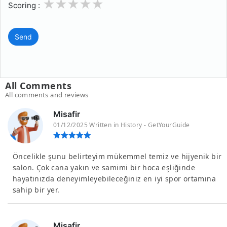
1
2
3
4
5
Scoring :
Send
All Comments
All comments and reviews
Misafir
01/12/2025 Written in History - GetYourGuide
Öncelikle şunu belirteyim mükemmel temiz ve hijyenik bir
salon. Çok cana yakın ve samimi bir hoca eşliğinde
hayatınızda deneyimleyebileceğiniz en iyi spor ortamına
sahip bir yer.
Misafir