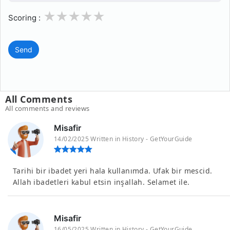
1
2
3
4
5
Scoring :
Send
All Comments
All comments and reviews
Misafir
14/02/2025 Written in History - GetYourGuide
Tarihi bir ibadet yeri hala kullanımda. Ufak bir mescid.
Allah ibadetleri kabul etsin inşallah. Selamet ile.
Misafir
16/05/2025 Written in History - GetYourGuide