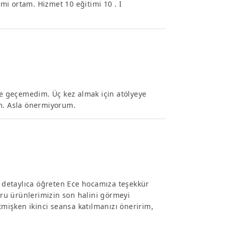
i ortam. Hizmet 10 eğitimi 10 . I
ime geçemedim. Üç kez almak için atölyeye
. Asla önermiyorum.
i detaylıca öğreten Ece hocamıza teşekkür
nuru ürünlerimizin son halini görmeyi
tmişken ikinci seansa katılmanızı öneririm,