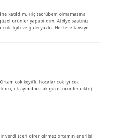
ine katıldım. Hiç tecrübem olmamasına
güzel ürünler yapabildim. Atölye saatiniz
 çok ilgili ve güleryüzlü. Herkese tavsiye
tam cok keyifli, hocalar cok iyi cok
ci, ilk ayimdan cok guzel urunler cikti:)
 yerdi.Içeri girer girmez ortamın enerjisi