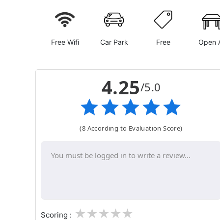
Free Wifi
Car Park
Free
Open A
4.25
/5.0
(8 According to Evaluation Score)
1
2
3
4
5
Scoring :