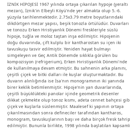
İZNİK HİPOJESİ 1967 yılında ortaya çıkarılan hypoje (yeraltı
mezarı), İznik'in Elbeyli Köyü'nde yer almakta olup 5.-6.
yüzyıla tarihlenmektedir. 2.75x3.79 metre boyutlarındaki
dikdörtgen mezar yapısı, beşik tonozla örtülüdür. Duvarları
ve tonozu Erken Hristiyanlık Dönemi freskleriyle süslü
hipoje, tuğla ve moloz taştan inşa edilmiştir. Hipojenin
doğu duvarında, çift kulplu bir kantharostan su içen iki
tavuskuşu tasvir edilmiştir. Yeniden hayat bulmayı
simgeleyen ve Geç Antik Dönemde sıklıkla görülen bu
kompozisyon (refrigerium), Erken Hıristiyanlık Dönemi'nde
de kullanılmaya devam etmiştir. Bu sahnenin arka planını,
çeşitli çiçek ve bitki dalları ile kuşlar oluşturmaktadır. Bu
duvarın alınlığında ise İsa'nın monogramının iki yanında
birer keklik betimlenmiştir. Hipoje'nin yan duvarlarında,
çeşitli büyüklükteki panolar içinde geometrik desenler
dikkat çekmekte olup tonoz kısmı, adeta cennet bahçesi gib
çiçek ve kuşlarla süslenmiştir. Maalesef ki yapının ortaya
çıkarılmasından sonra defineciler tarafından kantharos,
monogram, tavuskuşlarının başı ve daha birçok fresk tahri
edilmiştir. Bununla birlikte, 1998 yılında başlatılan kapsaml