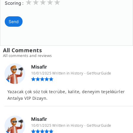
1
2
3
4
5
Scoring :
Send
All Comments
All comments and reviews
Misafir
10/01/2025 Written in History - GetYourGuide
Yazacak çok söz tok tecrübe, kalite, deneyim teşekkürler
Antalya VIP Dizayn.
Misafir
10/01/2025 Written in History - GetYourGuide