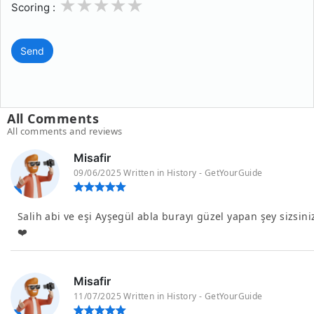
1
2
3
4
5
Scoring :
Send
All Comments
All comments and reviews
Misafir
09/06/2025 Written in History - GetYourGuide
Salih abi ve eşi Ayşegül abla burayı güzel yapan şey sizsini
❤️
Misafir
11/07/2025 Written in History - GetYourGuide