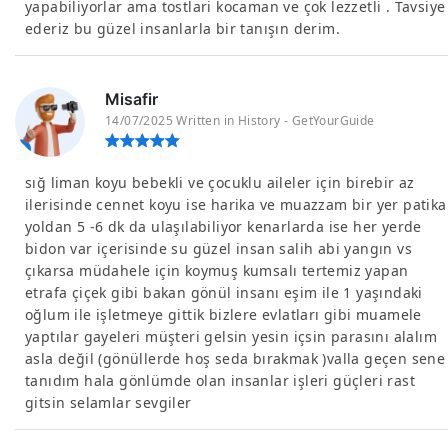
yapabiliyorlar ama tostlari kocaman ve çok lezzetli . Tavsiye
ederiz bu güzel insanlarla bir tanışın derim.
Misafir
14/07/2025 Written in History - GetYourGuide
sığ liman koyu bebekli ve çocuklu aileler için birebir az
ilerisinde cennet koyu ise harika ve muazzam bir yer patika
yoldan 5 -6 dk da ulaşılabiliyor kenarlarda ise her yerde
bidon var içerisinde su güzel insan salih abi yangın vs
çıkarsa müdahele için koymuş kumsalı tertemiz yapan
etrafa çiçek gibi bakan gönül insanı eşim ile 1 yaşındaki
oğlum ile işletmeye gittik bizlere evlatları gibi muamele
yaptılar gayeleri müşteri gelsin yesin içsin parasını alalım
asla değil (gönüllerde hoş seda bırakmak )valla geçen sene
tanıdım hala gönlümde olan insanlar işleri güçleri rast
gitsin selamlar sevgiler