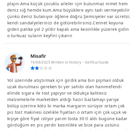
plajın.Ama küçük çocuklu aileler için bulunmaz nimet hem
deniz sığ hemde kum.Ama büyüklere aynı tadı vermeyebilir
çünkü deniz bulanıyor öğlene doğru.Şemsiyeler var ücretsi
kendi sandalyelerinizi de götürebilirsiniz.Cennet koyuna
giden patika yol 2 yıldır kapalı ama kesinlikle yüzerek gidin
o turkuaz suların keyfini çıkarın
Misafir
19/08/2025 Written in History - GetYourGuide
Yol üzerinde atıştırmak için girdik ama bin pişman olduk
uzak durulması gereken bi yer sahibi olan hanımefendi
elinde sigara ile tost yapıyor ve oldukça kalitesiz
malzemelerle marketden aldığı hazır bazlamayı yarıya
bölüp üzerine kötü bi marka margarin sürüyor ortam çok
pis tost makinesi özelikle fiyatları o ortam için çok uçuk ve
kişiye gòre fiyat istiyor yarım tosta 30 tl aldı bugüne kadar
gördüğüm en pis yerdir kesinlikle ve bize para üstünü