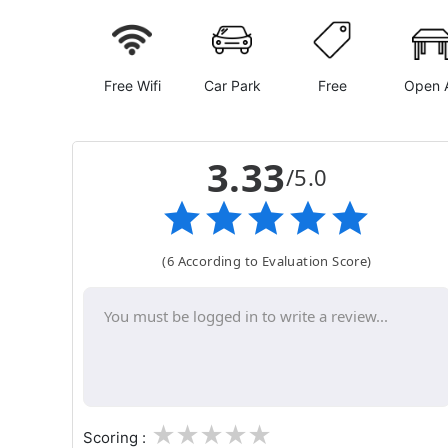
Free Wifi
Car Park
Free
Open A
3.33
/5.0
(6 According to Evaluation Score)
1
2
3
4
5
Scoring :