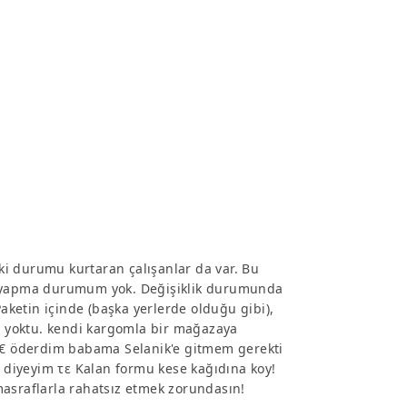
 ki durumu kurtaran çalışanlar da var. Bu
iş yapma durumum yok. Değişiklik durumunda
Paketin içinde (başka yerlerde olduğu gibi),
mu yoktu. kendi kargomla bir mağazaya
0 € öderdim babama Selanik'e gitmem gerekti
e diyeyim τε Kalan formu kese kağıdına koy!
masraflarla rahatsız etmek zorundasın!