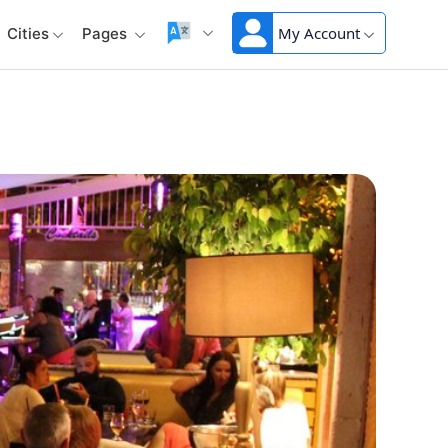
My Account
Cities
Pages