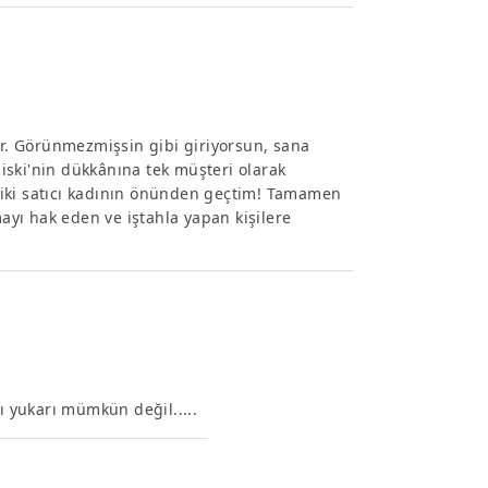
or. Görünmezmişsin gibi giriyorsun, sana
iski'nin dükkânına tek müşteri olarak
 iki satıcı kadının önünden geçtim! Tamamen
mayı hak eden ve iştahla yapan kişilere
ı yukarı mümkün değil.....