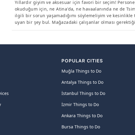
Yıllardır giyim ve aksesuar için favori bir seçim! Perso
okuduğum için, ne Atina'da, ne havaalanında ne de Tsim
ilgili bir sorun yaşamadığımı söylemeliyim ve kesinlik
uyan bir şey bul. Mağazadaki çalışanlar olması gerektiği
POPULAR CITIES
Muğla Things to Do
Antalya Things to Do
vices
İstanbul Things to Do
y
İzmir Things to Do
Ankara Things to Do
Bursa Things to Do