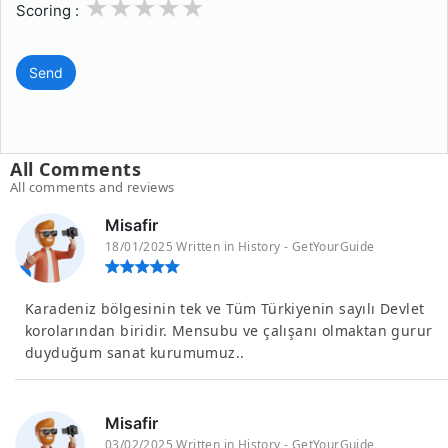
1
2
3
4
5
Scoring :
Send
All Comments
All comments and reviews
Misafir
18/01/2025 Written in History - GetYourGuide
Karadeniz bölgesinin tek ve Tüm Türkiyenin sayılı Devlet
korolarından biridir. Mensubu ve çalışanı olmaktan gurur
duyduğum sanat kurumumuz.. ️
Misafir
03/02/2025 Written in History - GetYourGuide