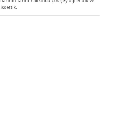
larının tarihi hakkında çok şey öğrendik ve
issettik.