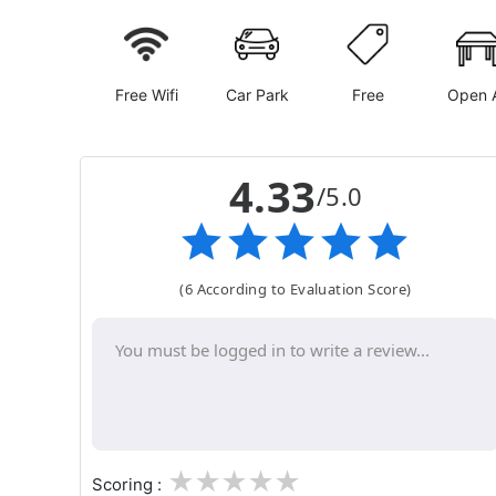
Free Wifi
Car Park
Free
Open A
4.33
/5.0
(6 According to Evaluation Score)
1
2
3
4
5
Scoring :