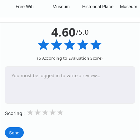
Free Wifi
Museum
Historical Place
Museum 
4.60
/5.0
(5 According to Evaluation Score)
1
2
3
4
5
Scoring :
Send