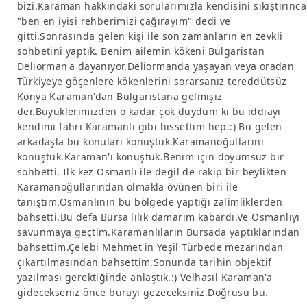
bizi.Karaman hakkındaki sorularımızla kendisini sıkıştırınca
"ben en iyisi rehberimizi çağırayım" dedi ve
gitti.Sonrasında gelen kişi ile son zamanların en zevkli
sohbetini yaptık. Benim ailemin kökeni Bulgaristan
Deliorman'a dayanıyor.Deliormanda yaşayan veya oradan
Türkiyeye göçenlere kökenlerini sorarsanız tereddütsüz
Konya Karaman'dan Bulgaristana gelmişiz
der.Büyüklerimizden o kadar çok duydum ki bu iddiayı
kendimi fahri Karamanlı gibi hissettim hep.:) Bu gelen
arkadaşla bu konuları konuştuk.Karamanoğullarını
konuştuk.Karaman'ı konuştuk.Benim için doyumsuz bir
sohbetti. İlk kez Osmanlı ile değil de rakip bir beylikten
Karamanoğullarından olmakla övünen biri ile
tanıştım.Osmanlının bu bölgede yaptığı zalimliklerden
bahsetti.Bu defa Bursa'lılık damarım kabardı.Ve Osmanlıyı
savunmaya geçtim.Karamanlıların Bursada yaptıklarından
bahsettim.Çelebi Mehmet'in Yeşil Türbede mezarından
çıkartılmasından bahsettim.Sonunda tarihin objektif
yazılması gerektiğinde anlaştık.:) Velhasıl Karaman'a
gidecekseniz önce burayı gezeceksiniz.Doğrusu bu.