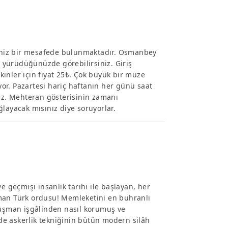
iniz bir mesafede bulunmaktadır. Osmanbey
 yürüdüğünüzde görebilirsiniz. Giriş
şkinler için fiyat 25₺. Çok büyük bir müze
or. Pazartesi hariç haftanın her günü saat
niz. Mehteran gösterisinin zamanı
layacak mısınız diye soruyorlar.
e geçmişi insanlık tarihi ile başlayan, her
aman Türk ordusu! Memleketini en buhranlı
düşman işgâlinden nasıl korumuş ve
e askerlik tekniğinin bütün modern silâh