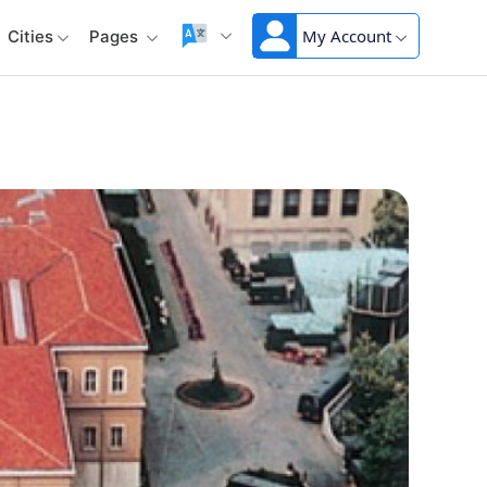
My Account
Cities
Pages