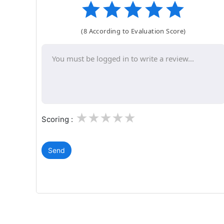
(8 According to Evaluation Score)
1
2
3
4
5
Scoring :
Send