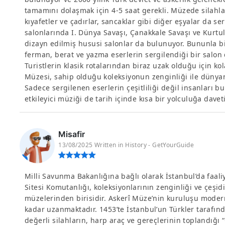
tamamını dolaşmak için 4-5 saat gerekli. Müzede silahları
kıyafetler ve çadırlar, sancaklar gibi diğer eşyalar da se
salonlarında I. Dünya Savaşı, Çanakkale Savaşı ve Kurtulu
dizayn edilmiş hususi salonlar da bulunuyor. Bununla bir
ferman, berat ve yazma eserlerin sergilendiği bir salo
Turistlerin klasik rotalarından biraz uzak olduğu için ko
Müzesi, sahip olduğu koleksiyonun zenginliği ile dünyanı
Sadece sergilenen eserlerin çeşitliliği değil insanları 
etkileyici müziği de tarih içinde kısa bir yolculuğa daveti
Misafir
13/08/2025 Written in History - GetYourGuide
Milli Savunma Bakanlığına bağlı olarak İstanbul’da faali
Sitesi Komutanlığı, koleksiyonlarının zenginliği ve çeş
müzelerinden birisidir. Askerî Müze’nin kuruluşu mode
kadar uzanmaktadır. 1453’te İstanbul’un Türkler tarafınd
değerli silahların, harp araç ve gereçlerinin toplandığı