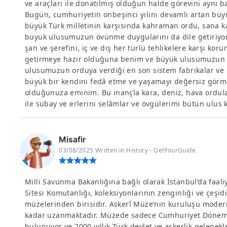
ve araçları ile donatılmış olduğun halde görevini aynı b
Bugün, cumhuriyetin onbeşinci yılını devamlı artan büyü
büyük Türk milletinin karşısında kahraman ordu, sana ka
büyük ulusumuzun övünme duygularını da dile getiriyo
şan ve şerefini, iç ve dış her türlü tehlikelere karşı ko
getirmeye hazır olduğuna benim ve büyük ulusumuzun t
ulusumuzun orduya verdiği en son sistem fabrikalar ve s
büyük bir kendini fedâ etme ve yaşamayı değersiz görme
olduğunuza eminim. Bu inançla kara, deniz, hava ordul
ile subay ve erlerini selâmlar ve övgülerimi bütün ulus k
Misafir
03/08/2025 Written in History - GetYourGuide
Milli Savunma Bakanlığına bağlı olarak İstanbul’da faali
Sitesi Komutanlığı, koleksiyonlarının zenginliği ve çeş
müzelerinden birisidir. Askerî Müze’nin kuruluşu mode
kadar uzanmaktadır. Müzede sadece Cumhuriyet Dönemi d
bulunuyor ve 2000 yıllık Türk devlet ve askerlik gelenekl