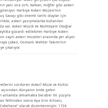
n yanı sıra zırh, kalkan, miğfer gibi askeri
rgileniyor. Harbiye Askeri Müzesi’nin
ş Savaşı gibi önemli tarihi olaylar için
likte, askeri yazışmalarda kullanılan
n da var. Askeri Müzik Ve Muhteşem Otağlar
laylıkla gözardı edilebilen Harbiye Askeri
n sayılı askeri müzeleri arasında yer alıyor.
buraya çeken, Osmanlı Mehter Takımı’nın
ye çıkarıyor.
yetlerini sürdüren Askerî Müze ve Kültür
idi açısından dünyanın önde gelen
rn anlamda olmamakla beraber XV. yüzyıla
an fethinden sonra Aya İrini Kilisesi,
 “Cebehane” olarak düzenlenmiştir. 1726