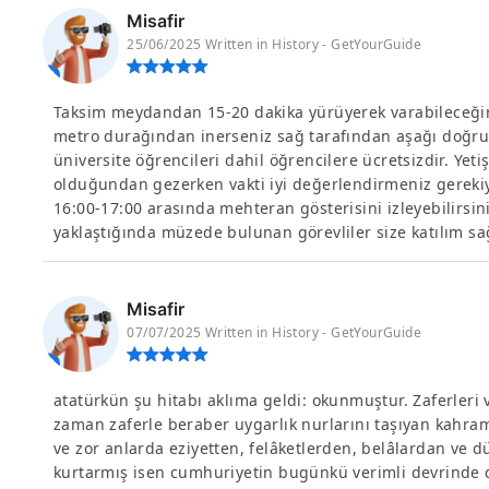
Misafir
25/06/2025 Written in History - GetYourGuide
Taksim meydandan 15-20 dakika yürüyerek varabileceğ
metro durağından inerseniz sağ tarafından aşağı doğru
üniversite öğrencileri dahil öğrencilere ücretsizdir. Yeti
olduğundan gezerken vakti iyi değerlendirmeniz gerekiy
16:00-17:00 arasında mehteran gösterisini izleyebilirsi
yaklaştığında müzede bulunan görevliler size katılım sağ
Misafir
07/07/2025 Written in History - GetYourGuide
atatürkün şu hitabı aklıma geldi: okunmuştur. Zaferleri v
zaman zaferle beraber uygarlık nurlarını taşıyan kahr
ve zor anlarda eziyetten, felâketlerden, belâlardan ve 
kurtarmış isen cumhuriyetin bugünkü verimli devrinde d