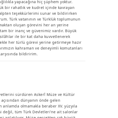
ağlılıkla yapacağına hiç şüphem yoktur.
k bir rahatlık ve kudret içinde kavrayan
lpten teşekkürlerimi sunar ve bildirirken
rum. Türk vatanının ve Türklük toplumunun
rumaktan oluşan görevini her an yerine
am bir inanç ve güvenimiz vardır. Büyük
ilâhlar ile bir kat daha kuvvetlenerek
kle her türlü görevi yerine getirmeye hazır
arımızın kahraman ve deneyimli komutanları
arşısında bildiririm.
yetlerini sürdüren Askerî Müze ve Kültür
idi açısından dünyanın önde gelen
rn anlamda olmamakla beraber XV. yüzyıla
eğil, tüm Türk Devletleri’ne ait salonlar
eri anlatılıyor. Müze gerçekten çok büyük,