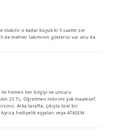
labilir o kadar büyük ki 5 saatte zor
 3 de mehter takımının gösterisi var onu da
ı ile hemen her bilgiyi ve unsuru
tişkin 25 TL. Öğretmen indirimi yok maalesef.
siniz. Arka tarafta, çıkışta özel bir
z. Ayrıca hediyelik eşyaları veya ATASEM