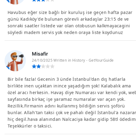
Havubus eğer size bağlı bir kuruluş ise geçen hafta pazar
günü Kadıköy'de bulunan görevli arkadaşlar 23:15 de ve
sonraki saatler listede var olan otobusun kalkmayacagini
söyledi madem servis yok neden oraya liste koydunuz
Misafir
24/10/2025 Written in History - GetYourGuide
Bir bile fazla! Gecenin 3 ünde İstanbul'dan dış hatlarla
birlikte inen uçaktan inince yaşadığım şok! Kalabalık ama
özel aracı herkesin. Havaş diye Numarası var kendi yok, we
sayfasında birkaç işe yaramaz numaralar var açan yok.
Rezillik.Firmanin adını kullanmış bildiğin servis şoförü
bunlar. Allah'tan taksi çok ve pahalı değil İstanbul'a nazara
hiç degil.hava alanından Nalcaciya kadar gidip 58tl ödedim
Teşekkürler o taksici.