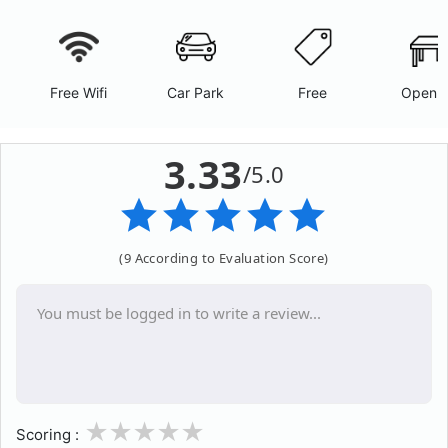
Free Wifi
Car Park
Free
Open A
3.33
/5.0
(9 According to Evaluation Score)
1
2
3
4
5
Scoring :