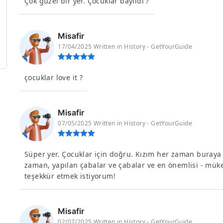
Çok güzel bir yer. Çocuklar bayıldı ?
Misafir
17/04/2025 Written in History - GetYourGuide
çocuklar love it ?
Misafir
07/05/2025 Written in History - GetYourGuide
Süper yer. Çocuklar için doğru. Kızım her zaman buraya
zaman, yapılan çabalar ve çabalar ve en önemlisi - mük
teşekkür etmek istiyorum!
Misafir
02/07/2025 Written in History - GetYourGuide