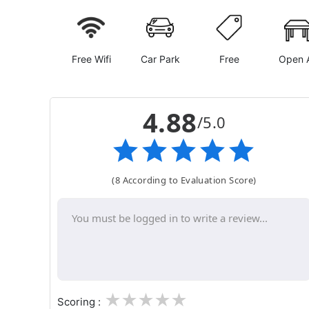
Free Wifi
Car Park
Free
Open A
4.88
/5.0
(8 According to Evaluation Score)
1
2
3
4
5
Scoring :