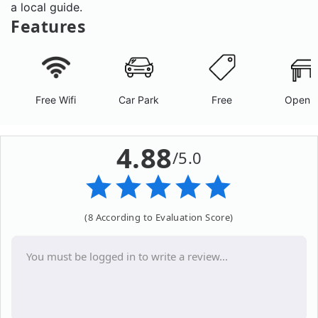
a local guide.
Features
Free Wifi
Car Park
Free
Open A
4.88
/5.0
(8 According to Evaluation Score)