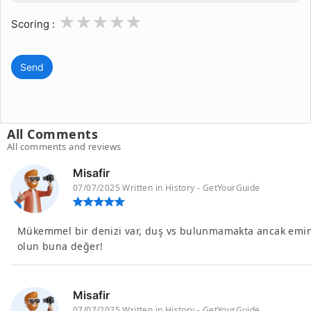
1
2
3
4
5
Scoring :
Send
All Comments
All comments and reviews
Misafir
07/07/2025 Written in History - GetYourGuide
Mükemmel bir denizi var, duş vs bulunmamakta ancak emi
olun buna değer!
Misafir
07/07/2025 Written in History - GetYourGuide