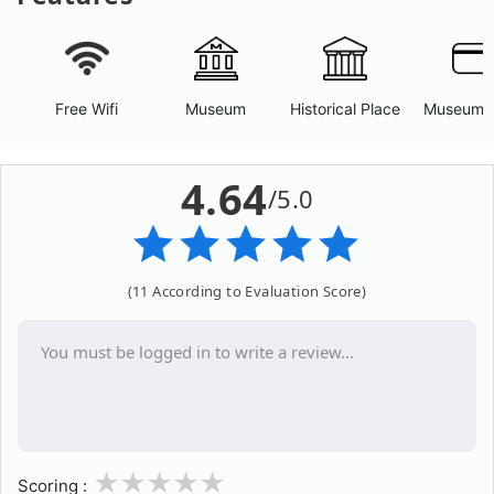
Free Wifi
Museum
Historical Place
Museum 
4.64
/5.0
(11 According to Evaluation Score)
1
2
3
4
5
Scoring :