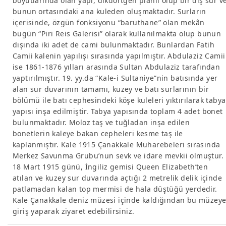
boyutlarında olan yapı, dikdörtgen planlı olup bir dış sur v
bunun ortasındaki ana kuleden oluşmaktadır. Surların
içerisinde, özgün fonksiyonu “baruthane” olan mekân
bugün “Piri Reis Galerisi” olarak kullanılmakta olup bunun
dışında iki adet de cami bulunmaktadır. Bunlardan Fatih
Camii kalenin yapılışı sırasında yapılmıştır. Abdulaziz Camii
ise 1861-1876 yılları arasında Sultan Abdulaziz tarafından
yaptırılmıştır. 19. yy.da “Kale-i Sultaniye”nin batısında yer
alan sur duvarının tamamı, kuzey ve batı surlarının bir
bölümü ile batı cephesindeki köşe kuleleri yıktırılarak tabya
yapısı inşa edilmiştir. Tabya yapısında toplam 4 adet bonet
bulunmaktadır. Moloz taş ve tuğladan inşa edilen
bonetlerin kaleye bakan cepheleri kesme taş ile
kaplanmıştır. Kale 1915 Çanakkale Muharebeleri sırasında
Merkez Savunma Grubu’nun sevk ve idare mevkii olmuştur.
18 Mart 1915 günü, İngiliz gemisi Queen Elizabeth’ten
atılan ve kuzey sur duvarında açtığı 2 metrelik delik içinde
patlamadan kalan top mermisi de hala düştüğü yerdedir.
Kale Çanakkale deniz müzesi içinde kaldığından bu müzey
giriş yaparak ziyaret edebilirsiniz.