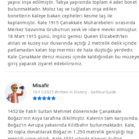
yapısı inşa edilmiştir. Tabya yapısında toplam 4 adet bonet
bulunmaktadır. Moloz taş ve tuğladan inşa edilen
bonetlerin kaleye bakan cepheleri kesme taş ile
kaplanmıştır. Kale 1915 Çanakkale Muharebeleri sırasında
Merkez Savunma Grubu’nun sevk ve idare mevkii olmuştur.
18 Mart 1915 günü, İngiliz gemisi Queen Elizabeth’ten
atılan ve kuzey sur duvarında açtığı 2 metrelik delik içinde
patlamadan kalan top mermisi de hala düştüğü yerdedir.
Kale Çanakkale deniz müzesi içinde kaldığından bu müzey
giriş yaparak ziyaret edebilirsiniz.
Misafir
10/11/2025 Written in History - GetYourGuide
1452'de Fatih Sultan Mehmet döneminde Çanakkale
Boğazı'nın Asya tarafına dikilmiştir. Kalenin tam karşısında,
Boğaz'ın Avrupa yakasında Kilitbahir bulunmaktadır. Kale,
30 topla donatılarak Boğaz'ın 1.250 metrelik genişliği top
menzili içine alındı. Kale 1551 yılında Kanuni Sultan