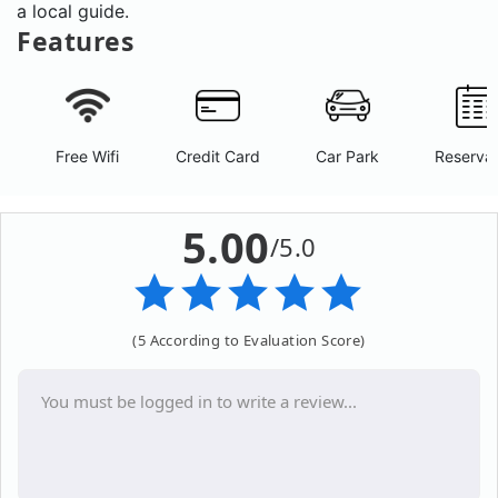
a local guide.
Features
Free Wifi
Credit Card
Car Park
Reservat
5.00
/5.0
(5 According to Evaluation Score)