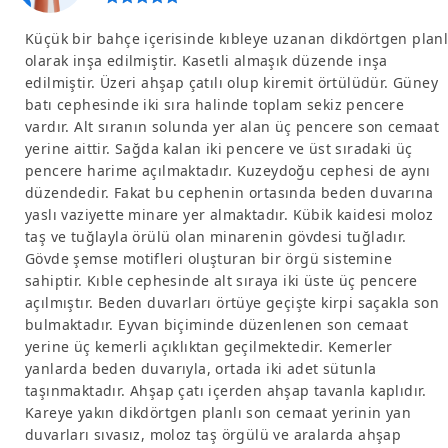
Küçük bir bahçe içerisinde kıbleye uzanan dikdörtgen planl
olarak inşa edilmiştir. Kasetli almaşık düzende inşa
edilmiştir. Üzeri ahşap çatılı olup kiremit örtülüdür. Güney
batı cephesinde iki sıra halinde toplam sekiz pencere
vardır. Alt sıranın solunda yer alan üç pencere son cemaat
yerine aittir. Sağda kalan iki pencere ve üst sıradaki üç
pencere harime açılmaktadır. Kuzeydoğu cephesi de aynı
düzendedir. Fakat bu cephenin ortasında beden duvarına
yaslı vaziyette minare yer almaktadır. Kübik kaidesi moloz
taş ve tuğlayla örülü olan minarenin gövdesi tuğladır.
Gövde şemse motifleri oluşturan bir örgü sistemine
sahiptir. Kıble cephesinde alt sıraya iki üste üç pencere
açılmıştır. Beden duvarları örtüye geçişte kirpi saçakla son
bulmaktadır. Eyvan biçiminde düzenlenen son cemaat
yerine üç kemerli açıklıktan geçilmektedir. Kemerler
yanlarda beden duvarıyla, ortada iki adet sütunla
taşınmaktadır. Ahşap çatı içerden ahşap tavanla kaplıdır.
Kareye yakın dikdörtgen planlı son cemaat yerinin yan
duvarları sıvasız, moloz taş örgülü ve aralarda ahşap