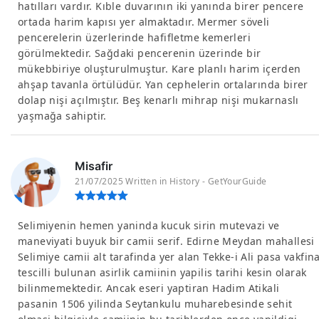
hatılları vardır. Kıble duvarının iki yanında birer pencere
ortada harim kapısı yer almaktadır. Mermer söveli
pencerelerin üzerlerinde hafifletme kemerleri
görülmektedir. Sağdaki pencerenin üzerinde bir
mükebbiriye oluşturulmuştur. Kare planlı harim içerden
ahşap tavanla örtülüdür. Yan cephelerin ortalarında birer
dolap nişi açılmıştır. Beş kenarlı mihrap nişi mukarnaslı
yaşmağa sahiptir.
Misafir
21/07/2025 Written in History - GetYourGuide
Selimiyenin hemen yaninda kucuk sirin mutevazi ve
maneviyati buyuk bir camii serif. Edirne Meydan mahallesi
Selimiye camii alt tarafinda yer alan Tekke-i Ali pasa vakfin
tescilli bulunan asirlik camiinin yapilis tarihi kesin olarak
bilinmemektedir. Ancak eseri yaptiran Hadim Atikali
pasanin 1506 yilinda Seytankulu muharebesinde sehit