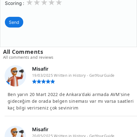
1
2
3
4
5
Scoring :
Send
All Comments
All comments and reviews
Misafir
19/03/2025 Written in History - GetYourGuide
Ben yarın 20 Mart 2022 de Ankara'daki armada AVM'sine
gideceğim de orada belgen sineması var mı varsa saatleri
kaç bilgi verirseniz çok sevinirim
Misafir
20/05/2025 Written in History - GetYourGuide