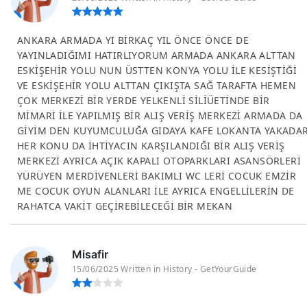
ANKARA ARMADA YI BİRKAÇ YIL ÖNCE ÖNCE DE
YAYINLADIĞIMI HATIRLIYORUM ARMADA ANKARA ALTTAN
ESKİŞEHİR YOLU NUN ÜSTTEN KONYA YOLU İLE KESİŞTİĞİ
VE ESKİŞEHİR YOLU ALTTAN ÇIKIŞTA SAĞ TARAFTA HEMEN
ÇOK MERKEZİ BİR YERDE YELKENLİ SİLİÜETİNDE BİR
MİMARİ İLE YAPILMIŞ BİR ALIŞ VERİŞ MERKEZİ ARMADA DA
GİYİM DEN KUYUMCULUĞA GIDAYA KAFE LOKANTA YAKADA
HER KONU DA İHTİYACIN KARŞILANDIĞI BİR ALIŞ VERİŞ
MERKEZİ AYRICA AÇIK KAPALI OTOPARKLARI ASANSÖRLERİ
YÜRÜYEN MERDİVENLERİ BAKIMLI WC LERİ COCUK EMZİR
ME COCUK OYUN ALANLARI İLE AYRICA ENGELLİLERİN DE
RAHATCA VAKİT GEÇİREBİLECEĞİ BİR MEKAN
Misafir
15/06/2025 Written in History - GetYourGuide