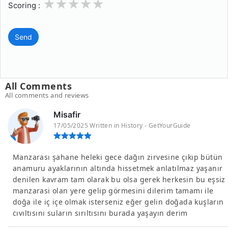
1
2
3
4
5
Scoring :
Send
All Comments
All comments and reviews
Misafir
17/05/2025 Written in History - GetYourGuide
Manzarası şahane heleki gece dağın zirvesine çıkıp bütün
anamuru ayaklarının altında hissetmek anlatılmaz yaşanır
denilen kavram tam olarak bu olsa gerek herkesin bu eşsiz
manzarasi olan yere gelip görmesini dilerim tamamı ile
doğa ile iç içe olmak isterseniz eğer gelin doğada kuşların
cıvıltısını suların sırıltısını burada yaşayın derim